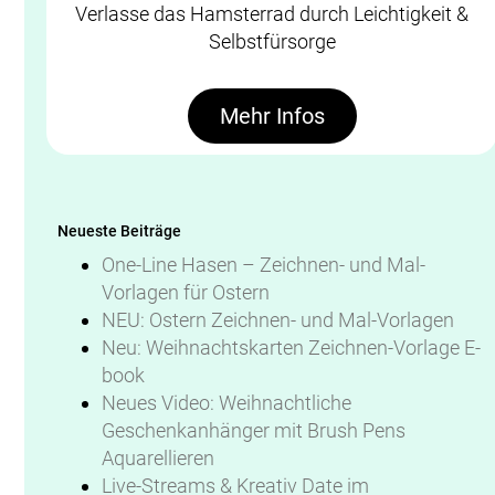
Verlasse das Hamsterrad durch Leichtigkeit &
Selbstfürsorge
Mehr Infos
Neueste Beiträge
One-Line Hasen – Zeichnen- und Mal-
Vorlagen für Ostern
NEU: Ostern Zeichnen- und Mal-Vorlagen
Neu: Weihnachtskarten Zeichnen-Vorlage E-
book
Neues Video: Weihnachtliche
Geschenkanhänger mit Brush Pens
Aquarellieren
Live-Streams & Kreativ Date im