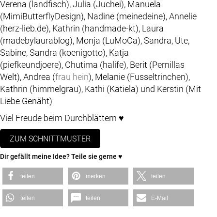
Verena (landfisch), Julia (Juchei), Manuela
(MimiButterflyDesign), Nadine (meinedeine), Annelie
(herz-lieb.de), Kathrin (handmade-kt), Laura
(madebylaurablog), Monja (LuMoCa), Sandra, Ute,
Sabine, Sandra (koenigotto), Katja
(piefkeundjoere), Chutima (halife), Berit (Pernillas
Welt), Andrea (
frau hein
), Melanie (Fusseltrinchen),
Kathrin (himmelgrau), Kathi (Katiela) und Kerstin (Mit
Liebe Genäht)
Viel Freude beim Durchblättern ♥
ZUM SCHNITTMUSTER
Dir gefällt meine Idee? Teile sie gerne ♥
teilen
merken
teilen
teilen
teilen
E-Mail