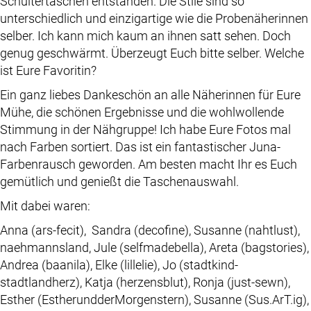
Schultertaschen entstanden. Die Stile sind so
unterschiedlich und einzigartige wie die Probenäherinnen
selber. Ich kann mich kaum an ihnen satt sehen. Doch
genug geschwärmt. Überzeugt Euch bitte selber. Welche
ist Eure Favoritin?
Ein ganz liebes Dankeschön an alle Näherinnen für Eure
Mühe, die schönen Ergebnisse und die wohlwollende
Stimmung in der Nähgruppe! Ich habe Eure Fotos mal
nach Farben sortiert. Das ist ein fantastischer Juna-
Farbenrausch geworden. Am besten macht Ihr es Euch
gemütlich und genießt die Taschenauswahl.
Mit dabei waren:
Anna (ars-fecit), Sandra (decofine), Susanne (nahtlust),
naehmannsland, Jule (selfmadebella), Areta (bagstories),
Andrea (baanila), Elke (lillelie), Jo (stadtkind-
stadtlandherz), Katja (herzensblut), Ronja (just-sewn),
Esther (EstherundderMorgenstern), Susanne (Sus.ArT.ig),