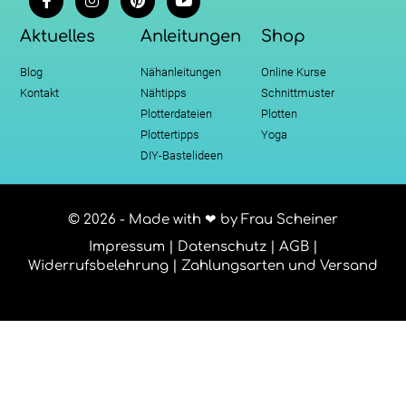
Aktuelles
Anleitungen
Shop
Blog
Nähanleitungen
Online Kurse
Kontakt
Nähtipps
Schnittmuster
Plotterdateien
Plotten
Plottertipps
Yoga
DIY-Bastelideen
© 2026 - Made with ❤ by Frau Scheiner
Impressum
|
Datenschutz
|
AGB
|
Widerrufsbelehrung
|
Zahlungsarten und Versand