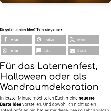
Dir gefällt meine Idee? Teile sie gerne ♥
teilen
merken
teilen
teilen
teilen
E-Mail
Für das Laternenfest,
Halloween oder als
Wandraumdekoration
In letzter Minute möchte ich Euch meine
neueste
Bastelidee
vorstellen. Und obwohl ich nicht so ein
Totenkopf-Fan bin, hat es mir diese Idee so sehr angetan,