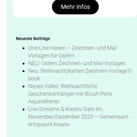
Mehr Infos
Neueste Beiträge
One-Line Hasen – Zeichnen- und Mal-
Vorlagen für Ostern
NEU: Ostern Zeichnen- und Mal-Vorlagen
Neu: Weihnachtskarten Zeichnen-Vorlage E-
book
Neues Video: Weihnachtliche
Geschenkanhänger mit Brush Pens
Aquarellieren
Live-Streams & Kreativ Date im
November/Dezember 2023 – Gemeinsam
entspannt kreativ