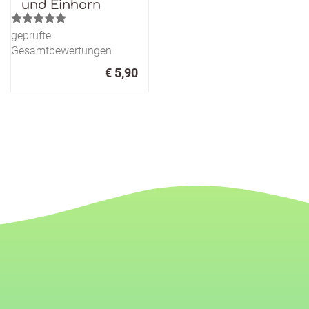
und Einhorn
Bewertet mit
geprüfte
5.00
Gesamtbewertungen
von 5
€
5,90