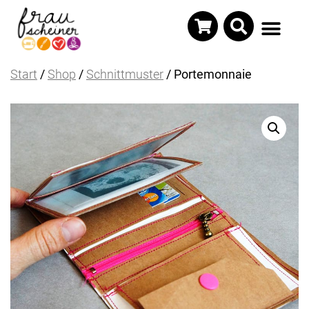
Start
/
Shop
/
Schnittmuster
/ Portemonnaie