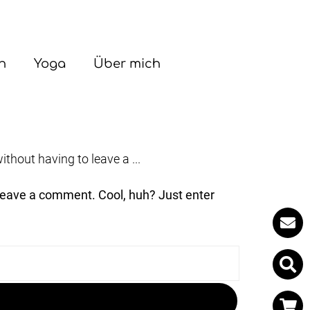
n
Yoga
Über mich
hout having to leave a ...
leave a comment. Cool, huh? Just enter